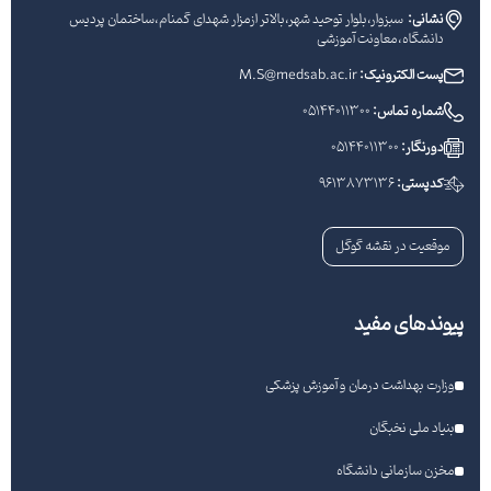
نشانی:
سبزوار،بلوار توحید شهر،بالاتر ازمزار شهدای گمنام،ساختمان پردیس
دانشگاه،معاونت آموزشی
پست الکترونیک:
M.S@medsab.ac.ir
شماره تماس:
05144011300
دورنگار:
05144011300
کدپستی:
9613873136
موقعیت در نقشه گوگل
پیوندهای مفید
وزارت بهداشت درمان و آموزش پزشکی
بنیاد ملی نخبگان
مخزن سازمانی دانشگاه