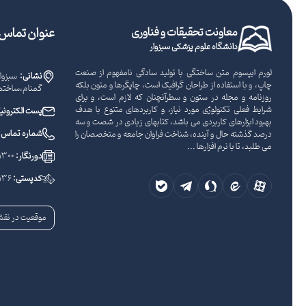
معاونت تحقیقات و فناوری
عنوان تماس ب
دانشگاه علوم پزشکی سبزوار
لورم ایپسوم متن ساختگی با تولید سادگی نامفهوم از صنعت
نشانی:
سبزوار
چاپ، و با استفاده از طراحان گرافیک است، چاپگرها و متون بلکه
گمنام،ساختما
روزنامه و مجله در ستون و سطرآنچنان که لازم است، و برای
شرایط فعلی تکنولوژی مورد نیاز، و کاربردهای متنوع با هدف
پست الکترون
بهبود ابزارهای کاربردی می باشد، کتابهای زیادی در شصت و سه
شماره تماس:
درصد گذشته حال و آینده، شناخت فراوان جامعه و متخصصان را
می طلبد، تا با نرم افزارها ...
دورنگار:
1300
کدپستی:
136
موقعیت در نقش