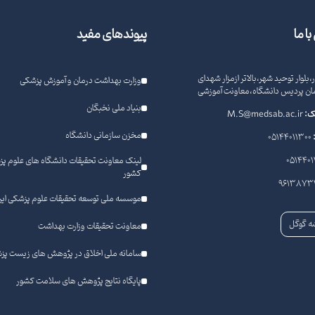
ا ما
پیوندهای مفید
،بلوار توحید شهر،بالاتر ازمزار شهدای
وزارت بهداشت درمان و آموزش پزشکی
ن پردیس دانشگاه،معاونت آموزشی
بنیاد ملی نخبگان
یک:
M.S@medsab.ac.ir
مخزن سازمانی دانشگاه
05144011300
0514401
لینک معاونت تحقیقات دانشگاه های علوم پ
کشور
9613873
موسسه ملی توسعه تحقیقات علوم پزشکی ایر
ه گوگل
معاونت تحقیقات وزارت بهداشت
سامانه ملی اخلاق در پژوهش های زیست پز
پایگاه نتایج پژوهش های سلامت کشور