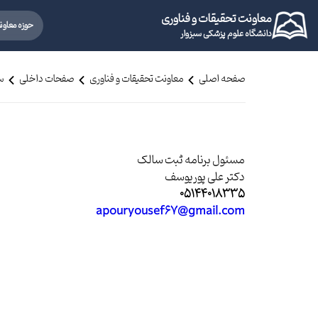
معاونت تحقیقات و فناوری
حوزه معاو
دانشگاه علوم پزشکی سبزوار
صفحه اصلی
معاونت تحقیقات و فناوری
صفحات داخلی
سا
مسئول برنامه ثبت سالک
دکتر علی پوریوسف
05144018335
apouryousef67@gmail.com