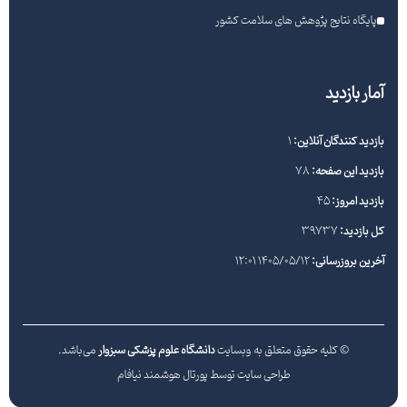
پایگاه نتایج پژوهش های سلامت کشور
آمار بازدید
بازدید کنندگان آنلاین:
1
بازدید این صفحه:
78
بازدید امروز:
45
کل بازدید:
39737
آخرین بروزرسانی:
1405/05/12 12:01
© کلیه حقوق متعلق به وبسایت
دانشگاه علوم پزشکی سبزوار
می‌باشد.
طراحی سایت توسط پورتال هوشمند نیافام