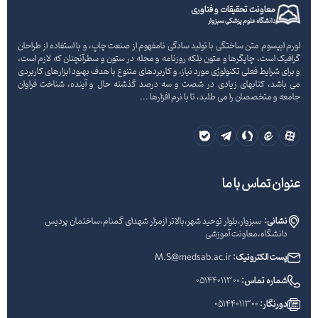
معاونت تحقیقات و فناوری
دانشگاه علوم پزشکی سبزوار
لورم ایپسوم متن ساختگی با تولید سادگی نامفهوم از صنعت چاپ، و با استفاده از طراحان
گرافیک است، چاپگرها و متون بلکه روزنامه و مجله در ستون و سطرآنچنان که لازم است،
و برای شرایط فعلی تکنولوژی مورد نیاز، و کاربردهای متنوع با هدف بهبود ابزارهای کاربردی
می باشد، کتابهای زیادی در شصت و سه درصد گذشته حال و آینده، شناخت فراوان
جامعه و متخصصان را می طلبد، تا با نرم افزارها ...
عنوان تماس با ما
نشانی:
سبزوار،بلوار توحید شهر،بالاتر ازمزار شهدای گمنام،ساختمان پردیس
دانشگاه،معاونت آموزشی
پست الکترونیک:
M.S@medsab.ac.ir
شماره تماس:
05144011300
دورنگار:
05144011300